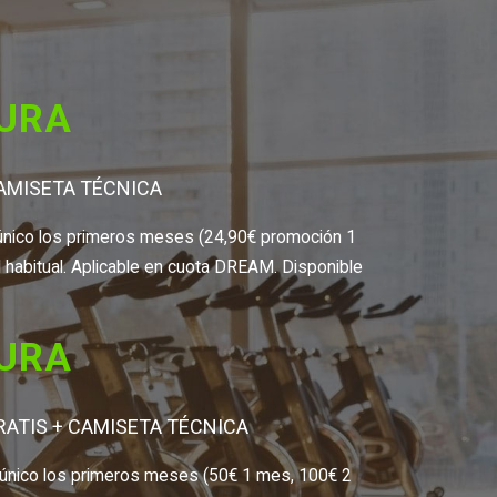
TURA
CAMISETA TÉCNICA
go único los primeros meses (24,90€ promoción 1
abitual. Aplicable en cuota DREAM. Disponible
TURA
RATIS + CAMISETA TÉCNICA
go único los primeros meses (50€ 1 mes, 100€ 2