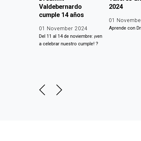
 de la
Valdebernardo
2024
cumple 14 años
01 Novembe
Aprende con Dr
r 2024
01 November 2024
stamos
Del 11 al 14 de noviembre: ¡ven
 con el medio
a celebrar nuestro cumple! ?
 ello
Día Mundial de la
a naturaleza. ?