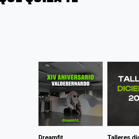
tdoor por la
Dreamfit
Talleres d