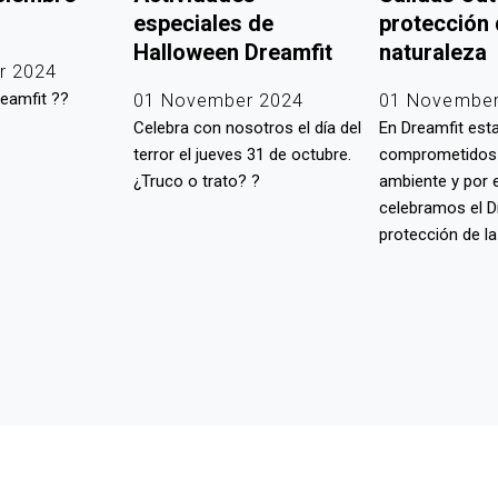
especiales de
protección 
Halloween Dreamfit
naturaleza
r 2024
eamfit ??
01 November 2024
01 November
Celebra con nosotros el día del
En Dreamfit es
terror el jueves 31 de octubre.
comprometidos 
¿Truco o trato? ?
ambiente y por e
celebramos el Dí
protección de la