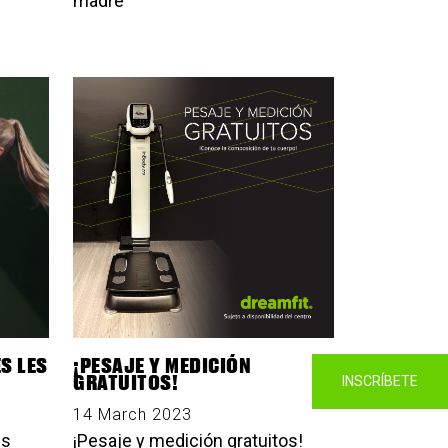
madre
S LES
¡PESAJE Y MEDICIÓN
GRATUITOS!
INSCRÍBETE
14 March 2023
es
¡Pesaje y medición gratuitos!